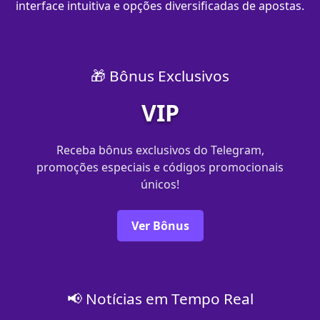
interface intuitiva e opções diversificadas de apostas.
🎁 Bônus Exclusivos
VIP
Receba bônus exclusivos do Telegram,
promoções especiais e códigos promocionais
únicos!
Ver Bônus
📢 Notícias em Tempo Real