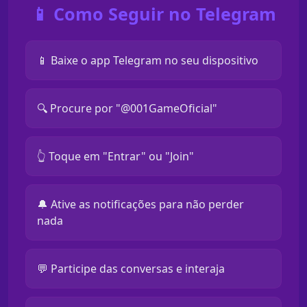
📱 Como Seguir no Telegram
📱 Baixe o app Telegram no seu dispositivo
🔍 Procure por "@001GameOficial"
👆 Toque em "Entrar" ou "Join"
🔔 Ative as notificações para não perder
nada
💬 Participe das conversas e interaja